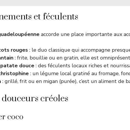
ements et féculents
guadeloupéenne
accorde une place importante aux a
icots rouges
: le duo classique qui accompagne presque
ntain
: frite, bouillie ou en gratin, elle est omniprésen
 patate douce
: des féculents locaux riches et nourriss
christophine
: un légume local gratiné au fromage, fo
n
: grillé, frit ou en migan (purée), c’est un aliment de b
t douceurs créoles
er coco