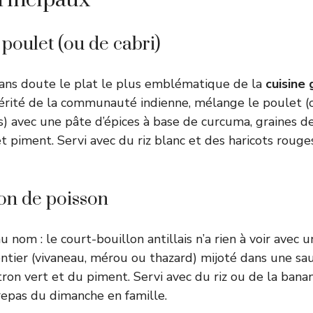
principaux
oulet (ou de cabri)
ans doute le plat le plus emblématique de la
cuisine
hérité de la communauté indienne, mélange le poulet (ou
es) avec une pâte d’épices à base de curcuma, graines 
t piment. Servi avec du riz blanc et des haricots rouges,
on de poisson
u nom : le court-bouillon antillais n’a rien à voir avec un
entier (vivaneau, mérou ou thazard) mijoté dans une s
citron vert et du piment. Servi avec du riz ou de la banan
repas du dimanche en famille.