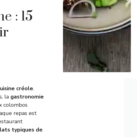
 : 15
ir
uisine créole
.
s, la
gastronomie
ux colombos
haque repas est
estaurant
lats typiques de