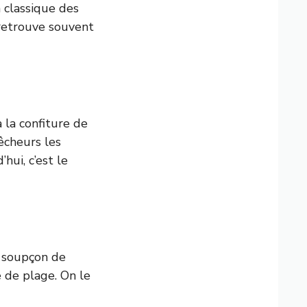
n classique des
 retrouve souvent
 la confiture de
êcheurs les
hui, c’est le
n soupçon de
e de plage. On le