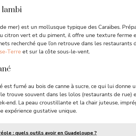
 lambi
de mer) est un mollusque typique des Caraïbes. Prépa
du citron vert et du piment, il offre une texture ferme
mets recherché que l’on retrouve dans les restaurants d
se-Terre
et sur la côte sous-le-vent.
ané
 est fumé au bois de canne à sucre, ce qui lui donne 
le trouve souvent dans les lolos (restaurants de rue) e
-end. La peau croustillante et la chair juteuse, imp
ne expérience gustative unique.
réole : quels outils avoir en Guadeloupe ?