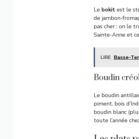
Le
bokit
est le st
de jambon-fromage
pas cher : on le 
Sainte-Anne et c
LIRE
Basse-Terr
Boudin créo
Le boudin antilla
piment, bois d’Ind
boudin blanc (plu
toute l’année che