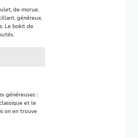
oulet, de morue,
illant, généreux,
s. Le bokit de
putés.
es généreuses :
 classique et le
is on en trouve