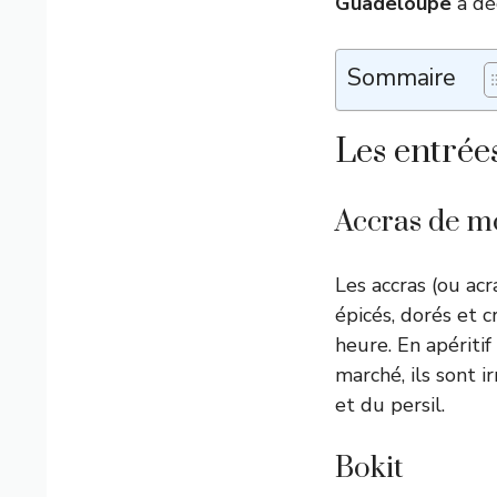
Guadeloupe
à dé
Sommaire
Les entrée
Accras de m
Les accras (ou ac
épicés, dorés et c
heure. En apériti
marché, ils sont i
et du persil.
Bokit