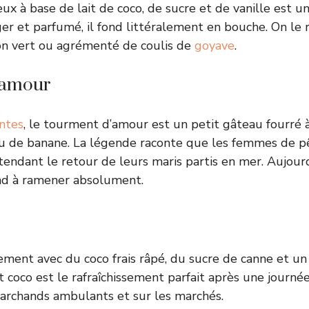
ux à base de lait de coco, de sucre et de vanille est u
ger et parfumé, il fond littéralement en bouche. On le
on vert ou agrémenté de coulis de
goyave
.
’amour
ntes
, le tourment d’amour est un petit gâteau fourré à
ou de banane. La légende raconte que les femmes de p
endant le retour de leurs maris partis en mer. Aujourd’
d à ramener absolument.
ement avec du coco frais râpé, du sucre de canne et u
t coco est le rafraîchissement parfait après une journé
archands ambulants et sur les marchés.