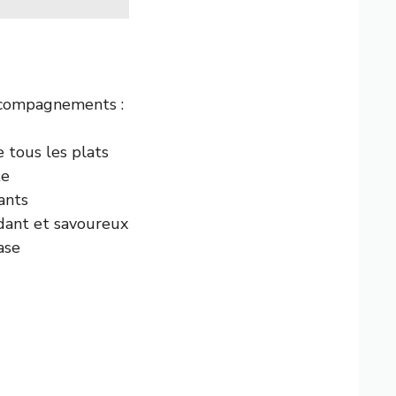
ccompagnements :
 tous les plats
te
ants
ndant et savoureux
ase