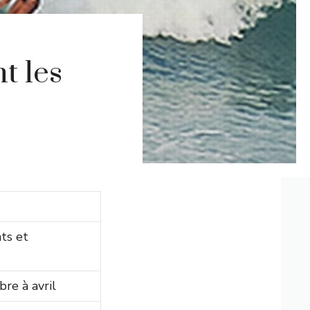
t les
ts et
re à avril