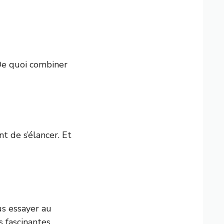
De quoi combiner
t de s’élancer. Et
ous essayer au
s fascinantes