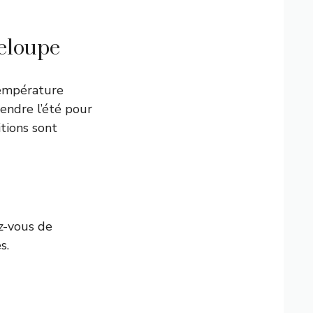
eloupe
température
endre l’été pour
itions sont
ez-vous de
s.