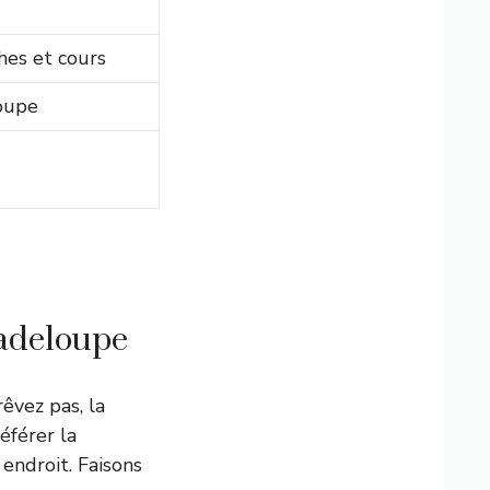
hes et cours
loupe
uadeloupe
rêvez pas, la
éférer la
 endroit. Faisons