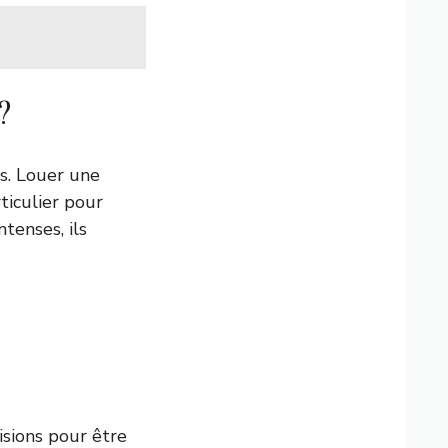
?
és. Louer une
ticulier pour
tenses, ils
isions pour être