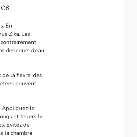
ues
s. En
us Zika. Les
, contrairement
ns des cours d’eau
 de la fievre, des
epetees peuvent
. Appliquez-le
longs et legers le
es. Evitez de
ans la chambre