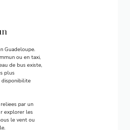
un
en Guadeloupe.
ommun ou en taxi,
eau de bus existe,
es plus
 disponibilite
reliees par un
r explorer les
 sous le vent ou
le.