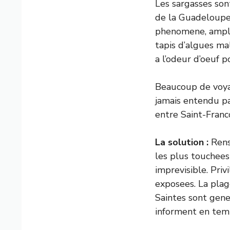
Les sargasses son
de la Guadeloupe,
phenomene, amplif
tapis d’algues m
a l’odeur d’oeuf 
Beaucoup de voyag
jamais entendu pa
entre Saint-Franc
La solution :
Rense
les plus touchees
imprevisible. Priv
exposees. La plag
Saintes sont gen
informent en temp