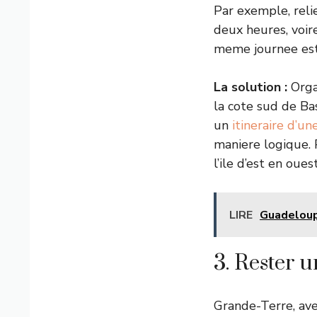
Par exemple, reli
deux heures, voire
meme journee est 
La solution :
Orga
la cote sud de Ba
un
itineraire d’u
maniere logique.
l’ile d’est en oues
LIRE
Guadeloup
3. Rester 
Grande-Terre, ave