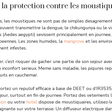
r la protection contre les moustiq
s, les moustiques ne sont pas de simples desagrement
euvent transmettre la dengue, le chikungunya ou le vir
 (Aedes aegypti) sevissent principalement en journee
peennes. Les zones humides, la
mangrove
et les enviro
ment infestes.
, c’est risquer de gacher une partie de son sejour avec
 inconfort serieux. Meme sans maladie, les piqures r
uits en cauchemar.
rtez un repulsif efficace a base de DEET ou d’IR3535
 jour, surtout en fin de journee. Portez des vetements 
tion
ou votre
hotel
dispose de moustiquaires, utilisez-l
stagnante sur votre terrasse. Un diffuseur electrique d