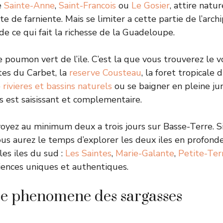
e
Sainte-Anne
,
Saint-Francois
ou
Le Gosier
, attire natu
 de farniente. Mais se limiter a cette partie de l’archip
de ce qui fait la richesse de la Guadeloupe.
 poumon vert de l’ile. C’est la que vous trouverez le v
utes du Carbet, la
reserve Cousteau
, la foret tropicale
e
rivieres et bassins naturels
ou se baigner en pleine ju
es est saisissant et complementaire.
oyez au minimum deux a trois jours sur Basse-Terre. S
ous aurez le temps d’explorer les deux iles en profonde
 les iles du sud :
Les Saintes
,
Marie-Galante
,
Petite-Ter
iences uniques et authentiques.
 le phenomene des sargasses