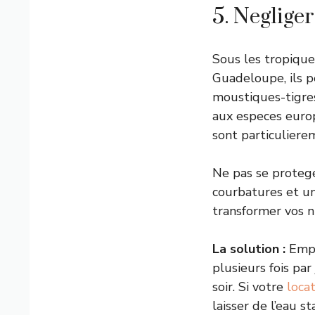
5. Neglige
Sous les tropique
Guadeloupe, ils p
moustiques-tigres
aux especes euro
sont particuliere
Ne pas se proteger
courbatures et un
transformer vos n
La solution :
Empo
plusieurs fois par
soir. Si votre
loca
laisser de l’eau 