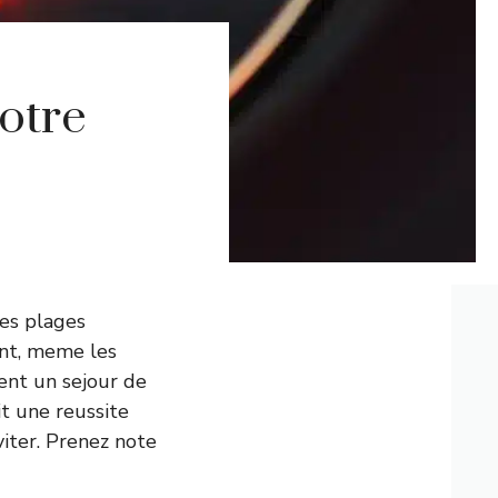
votre
ses plages
ant, meme les
ent un sejour de
t une reussite
viter. Prenez note