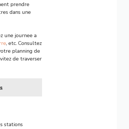
ement prendre
utres dans une
z une journee a
rre
, etc. Consultez
votre planning de
itez de traverser
es
s stations