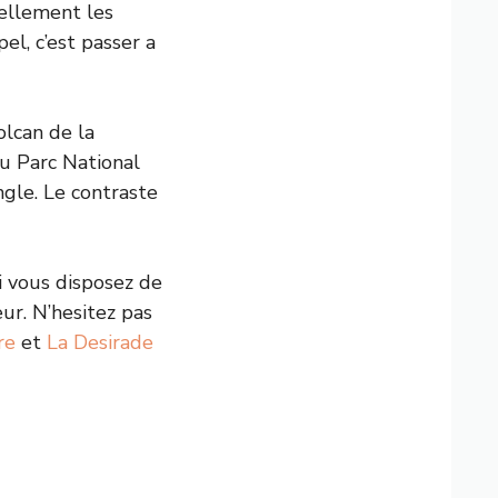
rellement les
el, c’est passer a
olcan de la
 du Parc National
ngle. Le contraste
i vous disposez de
ur. N’hesitez pas
re
et
La Desirade