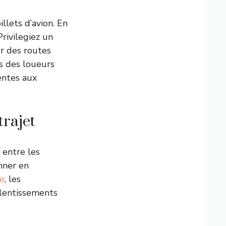
llets d’avion. En
rivilegiez un
ur des routes
s des loueurs
entes aux
trajet
 entre les
onner en
e
, les
alentissements