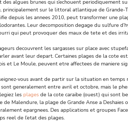
t des algues brunes qui s’echouent periodiquement sur
 principalement sur le littoral atlantique de Grande-T
ie depuis les annees 2010, peut transformer une plag
alodorantes. Leur decomposition degage du sulfure d’h
pourri qui peut provoquer des maux de tete et des irrita
eurs decouvrent les sargasses sur place avec stupefac
rler avant leur depart. Certaines plages de la cote e
ois et Le Moule, peuvent etre affectees de maniere sign
ignez-vous avant de partir sur la situation en temps r
 sont generalement entre avril et octobre, mais le p
ilegiez les
plages
de la cote caraibe (ouest) qui sont 
e de Malendure, la plage de Grande Anse a Deshaies o
eralement epargnees. Des applications et groupes Fac
s reel de l’etat des plages.